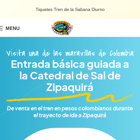
Tiquetes Tren de la Sabana Diurno
MENU
Catedral de Sal
Visita una de las maravillas de Colombia
Entrada básica guiada a
la Catedral de Sal de
Zipaquirá
De venta en el tren en pesos colombianos durante
el trayecto de ida a Zipaquirá