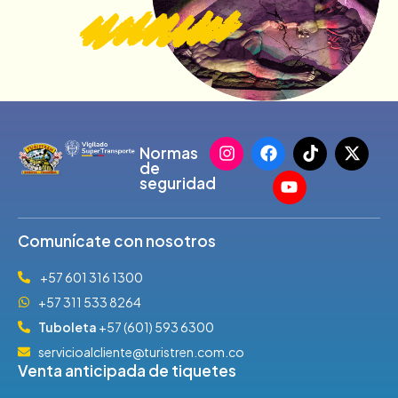
Normas
de
seguridad
Comunícate con nosotros
+57 601 316 1300
+57 311 533 8264
Tuboleta
+57 (601) 593 6300
servicioalcliente@turistren.com.co
Venta anticipada de tiquetes