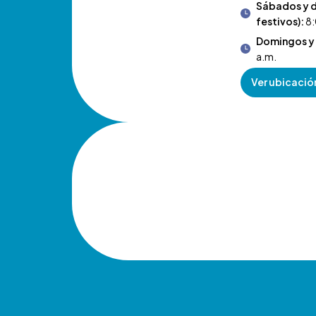
Sábados y 
festivos):
8:
Domingos y 
a.m.
Ver ubicació